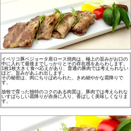
イベリコ豚ベジョータ肩ロース焼肉は、極上の旨みがお口の
中に入れて最後までしっかりとその存在感をあらわします。
1枚1枚大きく食べ応えがあり、普通の豚肉では考えられない
ほど、旨みがあふれ出します。
その秘密は、肉にちりばめられた、きめ細やかな霜降りで
す。
放牧で育った独特のコクのある肉質は、豚肉では考えられな
いすばらしい霜降りが赤身に入り、香ばしく美味しくなりま
す。