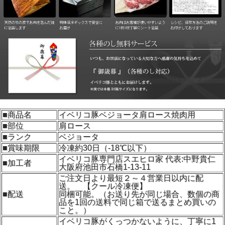
■商品名
イベリコ豚ベジョータ肩ロース焼肉用
■部位
肩ロース
■ランク
ベジョータ
■賞味期限
冷凍約30日（-18℃以下）
イベリコ豚専門店スエヒロ家 代表:中野貴仁
■加工者
大阪府池田市石橋1-13-11
ご注文日より最短２～４営業日以内に配
送。 【クール冷凍便】
■配送
同梱可能。（お送り先が同じ場合、数個の商
品を1回の送料で同じ箱で送るまとめ買いの
こと。）
イベリコ豚がくっつかないように、丁寧に1