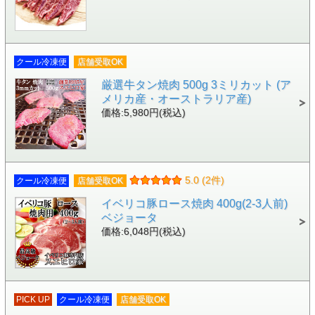
クール冷凍便
店舗受取OK
厳選牛タン焼肉 500g 3ミリカット (ア
メリカ産・オーストラリア産)
価格:5,980円(税込)
5.0 (2件)
クール冷凍便
店舗受取OK
イベリコ豚ロース焼肉 400g(2-3人前)
ベジョータ
価格:6,048円(税込)
PICK UP
クール冷凍便
店舗受取OK