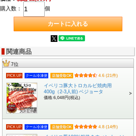
購入数：
個
関連商品
7位
4.6 (21件)
PICK UP
クール冷凍便
店舗受取OK
イベリコ豚大トロカルビ焼肉用
400g（2-3人前) ベジョータ
価格:6,048円(税込)
4.8 (14件)
PICK UP
クール冷凍便
店舗受取OK