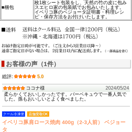
枚1枚シート包装をし、天然の竹の皮に包み
■梱包
スエヒロ家の包装紙でお包みいたします。
イベリコ豚のベジョータ証明書・料理レシ
ピ・保存方法をお付けいたします。
お客様の声（1件）
総評:
5.0
ココナ様
2024/05/24
柔らかくておいしかったです。バーベキュウで一番人気で
した。孫もおいしいとよく食べました。
クール冷凍便
店舗受取OK
イベリコ豚肩ロース焼肉 400g（2-3人前） ベジョー
タ