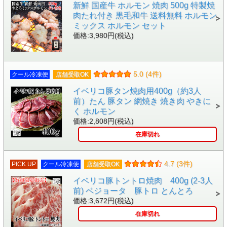
新鮮 国産牛 ホルモン 焼肉 500g 特製焼
肉たれ付き 黒毛和牛 送料無料 ホルモン
ミックス ホルモン セット
価格:3,980円(税込)
5.0 (4件)
クール冷凍便
店舗受取OK
イベリコ豚タン焼肉用400g（約3人
前）たん 豚タン 網焼き 焼き肉 やきに
く ホルモン
価格:2,808円(税込)
在庫切れ
4.7 (3件)
PICK UP
クール冷凍便
店舗受取OK
イベリコ豚トントロ焼肉 400g (2-3人
前) ベジョータ 豚トロ とんとろ
価格:3,672円(税込)
在庫切れ