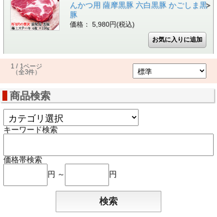
んかつ用 薩摩黒豚 六白黒豚 かごしま黒
豚
価格： 5,980円(税込)
1 / 1ページ
（全3件）
商品検索
キーワード検索
価格帯検索
円 ～
円