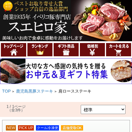
TOP
鹿児島黒豚ステーキ
肩ロースステーキ
>
>
1 / 1ページ
（全3件）
NEW
PICK UP
クール冷凍便
店舗受取OK