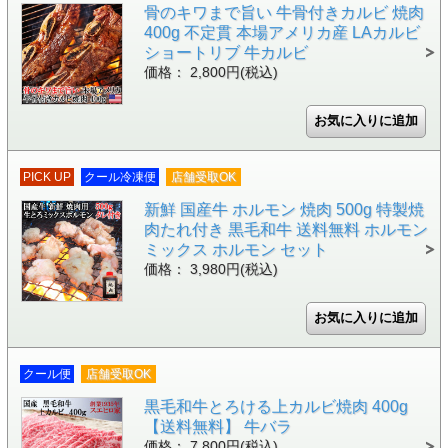
骨のキワまで旨い 牛骨付きカルビ 焼肉
400g 不定貫 本場アメリカ産 LAカルビ
ショートリブ 牛カルビ
価格： 2,800円(税込)
PICK UP
クール冷凍便
店舗受取OK
新鮮 国産牛 ホルモン 焼肉 500g 特製焼
肉たれ付き 黒毛和牛 送料無料 ホルモン
ミックス ホルモン セット
価格： 3,980円(税込)
クール便
店舗受取OK
黒毛和牛とろける上カルビ焼肉 400g
【送料無料】 牛バラ
価格： 7,800円(税込)