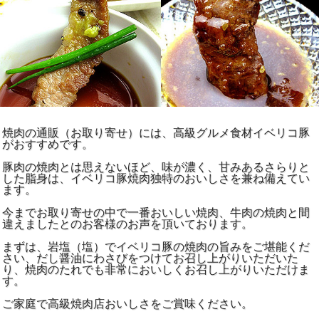
焼肉の通販（お取り寄せ）には、高級グルメ食材イベリコ豚
がおすすめです。
豚肉の焼肉とは思えないほど、味が濃く、甘みあるさらりと
した脂身は、イベリコ豚焼肉独特のおいしさを兼ね備えてい
ます。
今までお取り寄せの中で一番おいしい焼肉、牛肉の焼肉と間
違えましたとのお客様のお声を頂いております。
まずは、岩塩（塩）でイベリコ豚の焼肉の旨みをご堪能くだ
さい、だし醤油にわさびをつけてお召し上がりいただいた
り、焼肉のたれでも非常においしくお召し上がりいただけま
す。
ご家庭で高級焼肉店おいしさをご賞味ください。