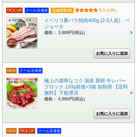
5.0 (1件)
PICK UP
クール冷凍便
店舗受取OK
イベリコ豚バラ焼肉400g (2-3人前) ベ
ジョータ
価格： 3,888円(税込)
NEW
クール冷凍便
極上の濃厚なコク 国産 新鮮 牛レバー
ブロック 120g前後×3個 加熱用 【送料
無料】下処理済
価格： 4,980円(税込)
NEW
PICK UP
クール冷凍便