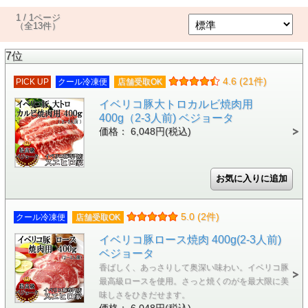
1 / 1ページ
（全13件）
7位
4.6 (21件)
PICK UP
クール冷凍便
店舗受取OK
イベリコ豚大トロカルビ焼肉用
400g（2-3人前) ベジョータ
価格： 6,048円(税込)
5.0 (2件)
クール冷凍便
店舗受取OK
イベリコ豚ロース焼肉 400g(2-3人前)
ベジョータ
香ばしく、あっさりして奥深い味わい。イベリコ豚
最高級ロースを使用。さっと焼くのがを最大限に美
味しさをひきだせます。