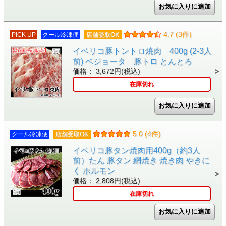
4.7 (3件)
PICK UP
クール冷凍便
店舗受取OK
イベリコ豚トントロ焼肉 400g (2-3人
前) ベジョータ 豚トロ とんとろ
価格： 3,672円(税込)
在庫切れ
5.0 (4件)
クール冷凍便
店舗受取OK
イベリコ豚タン焼肉用400g（約3人
前）たん 豚タン 網焼き 焼き肉 やきに
く ホルモン
価格： 2,808円(税込)
在庫切れ