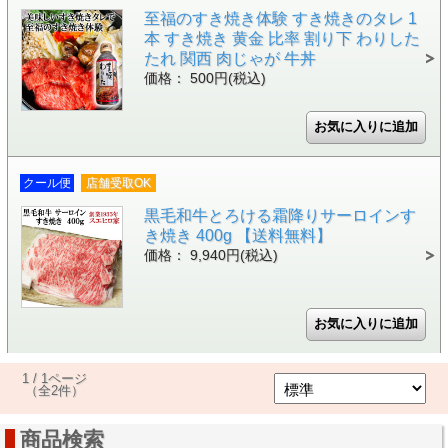
至福のすき焼き体験 すき焼きのタレ 1
本 すき焼き 黄金 比率 割り下 わりした
たれ 関西 肉じゃが 牛丼
価格： 500円(税込)
クール便
店舗受取OK
黒毛和牛とろける霜降りサーロインす
き焼き 400g 【送料無料】
価格： 9,940円(税込)
1 / 1ページ
（全2件）
商品検索