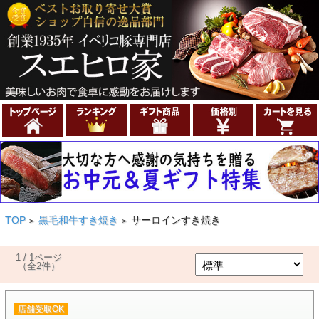
TOP
黒毛和牛すき焼き
サーロインすき焼き
>
>
1 / 1ページ
（全2件）
店舗受取OK