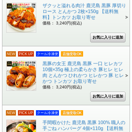
ザクッと溢れる肉汁 鹿児島 黒豚 厚切り
ロース とんかつ 2枚×150g 【送料無
料】トンカツ お取り寄せ
価格： 3,240円(税込)
NEW
PICK UP
クール冷凍便
店舗受取OK
黒豚の女王 鹿児島 黒豚 一口 ヒレカツ
10個×35g 極上の柔らかさ 豚ヒレ ヒレ
肉 とんかつ ひれかつ ヒレかつ 豚 ヒレ
かつ トンカツ お取り寄せ
価格： 3,240円(税込)
NEW
PICK UP
クール冷凍便
店舗受取OK
手間暇かけた 鹿児島 黒豚 100% 職人の
手ごね ハンバーグ 4個×110g 【送料無