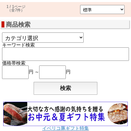
1 / 1ページ
（全7件）
商品検索
キーワード検索
価格帯検索
円 ～
円
イベリコ豚ギフト特集