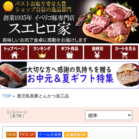
TOP
鹿児島黒豚とんかつ加工品
>
1 / 1ページ
（全7件）
NEW
PICK UP
クール冷凍便
店舗受取OK