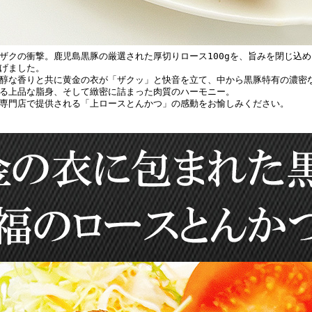
ザクの衝撃。鹿児島黒豚の厳選された厚切りロース100gを、旨みを閉じ込め
げました。
醇な香りと共に黄金の衣が「ザクッ」と快音を立て、中から黒豚特有の濃密
る上品な脂身、そして緻密に詰まった肉質のハーモニー。
専門店で提供される「上ロースとんかつ」の感動をお愉しみください。