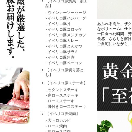
【イベリコ豚惣菜・加工
品】
-ウィンナーソーセージ
-イベリコ豚ハンバーグ
-イベリコ豚丼
あふれる肉汁、ザク
なボリュームに仕上
-イベリコ豚コロッケ
一口食べた瞬間、芳
-イベリコ豚メンチカツ
食感、さらりと溶け
-イベリコ豚カレー
ご自宅にいながら、
-イベリコ豚とんかつ
‐イベリコ豚サラミ
-イベリコ豚角煮
-イベリコ豚ベーコン
【イベリコ豚切り落と
し】
【イベリコ豚ステーキ】
-セクレトステーキ
-肩ロースステーキ
-ロースステーキ
-骨付きロースステーキ
【イベリコ豚焼肉】
-大トロカルビ
-ロース焼肉
-肩ロース焼肉