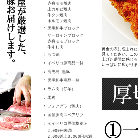
赤身モモ焼肉
上カルビ焼肉
牛タン焼肉
ホルモン焼肉
黒毛和牛ブロック
サーロインブロック
赤身モモブロック
牛すじ肉
黄金の衣に包まれた
見てください、この
もつ鍋
上げた瞬間に感じる
イベリコ豚商品一覧
いっぱいに広がりま
鹿児島 黒豚
黒毛和牛商品一覧
ラム肉（仔羊）
馬肉
フォアグラ（鴨肉）
国産豚肉スペアリブ
≪イベリコ豚価格別≫
2,000円未満
2,000以上3,000円未満