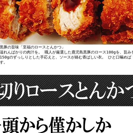
黒豚の旨味「至福のロースとんかつ」
溢れんばかりの肉汁を。 職人が厳選した鹿児島黒豚のロース100gを、旨み
150gのずっしりとした手応えと、ソースが絡む香ばしい衣。 ひと口噛め
す。