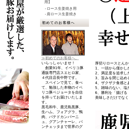
用】
-ロース生姜焼き用
-肩ロース生姜焼き
初めてのお客様へ
≫初めてのお客様へ。
いらっしゃいませ！
厚切りロースとんか
創業91年、イベリコ豚
1、一頭から僅かし
通販専門店スエヒロ家、
2、満足度を追求し
４代目店長中野です。
3、旨みを閉じ込め
スペインで見て、食べ
4、ザクザク食感と
て、勉強した本物のイベ
5、雑味のない、塩
リコ豚ベジョータを自信
6、勝利を「揚げる
を持ってお届けいたしま
美味しさだけでなく
す。
黒毛和牛、鹿児島黒豚、
生ハム、フォアグラ、鴨
肉、パテドカンパーニ
ュ、グアンチャーレ、パ
ンチェッタまで世界のグ