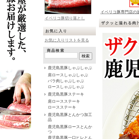
イベリコ豚専門店の
イベリコ豚切り落とし
ザクッと溢れる肉汁
お気に入り
お気に入りリストを見る
商品検索
鹿児島黒豚しゃぶしゃぶ
肩ロースしゃぶしゃぶ
バラ肉しゃぶしゃぶ
ロースしゃぶしゃぶ
鹿児島黒豚ステーキ
肩ロースステーキ
ロースステーキ
鹿児島黒豚とんかつ加工
品
鹿児島黒豚ロースとんか
つ
鹿児島黒豚一口ヒレとん