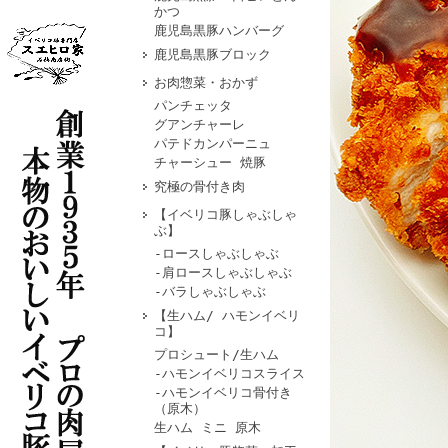
かつ
鹿児島黒豚ハンバーグ
鹿児島黒豚ブロック
お肉惣菜・おかず
パンチェッタ
グアンチャーレ
パテドカンパーニュ
チャーシュー 焼豚
究極の骨付き肉
【イベリコ豚しゃぶしゃ
ぶ】
-ロースしゃぶしゃぶ
-肩ロースしゃぶしゃぶ
-バラしゃぶしゃぶ
【生ハム/ ハモンイベリ
コ】
プロシュート/生ハム
-ハモンイベリコスライス
-ハモンイベリコ骨付き
（原木）
生ハム ミニ 原木