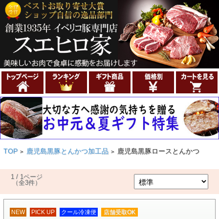
TOP
鹿児島黒豚とんかつ加工品
鹿児島黒豚ロースとんかつ
>
>
1 / 1ページ
（全3件）
NEW
PICK UP
クール冷凍便
店舗受取OK