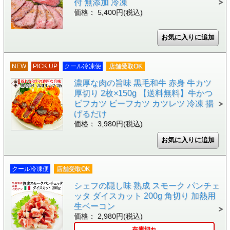
付 無添加 冷凍
価格： 5,400円(税込)
NEW
PICK UP
クール冷凍便
店舗受取OK
濃厚な肉の旨味 黒毛和牛 赤身 牛カツ
厚切り 2枚×150g 【送料無料】牛かつ
ビフカツ ビーフカツ カツレツ 冷凍 揚
げるだけ
価格： 3,980円(税込)
クール冷凍便
店舗受取OK
シェフの隠し味 熟成 スモーク パンチェ
ッタ ダイスカット 200g 角切り 加熱用
生ベーコン
価格： 2,980円(税込)
在庫切れ