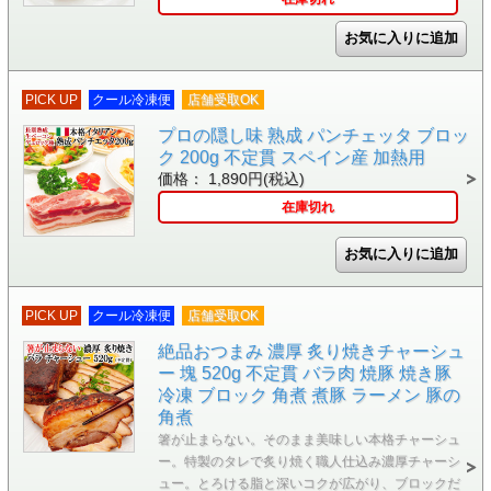
PICK UP
クール冷凍便
店舗受取OK
プロの隠し味 熟成 パンチェッタ ブロッ
ク 200g 不定貫 スペイン産 加熱用
価格： 1,890円(税込)
在庫切れ
PICK UP
クール冷凍便
店舗受取OK
絶品おつまみ 濃厚 炙り焼きチャーシュ
ー 塊 520g 不定貫 バラ肉 焼豚 焼き豚
冷凍 ブロック 角煮 煮豚 ラーメン 豚の
角煮
箸が止まらない。そのまま美味しい本格チャーシュ
ー。特製のタレで炙り焼く職人仕込み濃厚チャーシ
ュー。とろける脂と深いコクが広がり、ブロックだ