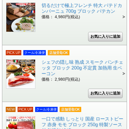
切るだけで極上フレンチ 特大 パテドカ
ンパーニュ 700g ブロック パテカン
価格： 4,980円(税込)
PICK UP
クール冷凍便
店舗受取OK
シェフの隠し味 熟成 スモーク パンチェ
ッタ ブロック 200g 不定貫 加熱用 生ベ
ーコン
価格： 2,980円(税込)
NEW
PICK UP
クール冷凍便
店舗受取OK
一口で感動 しっとり 国産 ローストビー
フ 赤身 モモ ブロック 250g 特製ソース