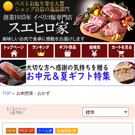
TOP
お肉惣菜・おかず
>
1 / 1ページ
（全7件）
NEW
PICK UP
クール便
店舗受取OK