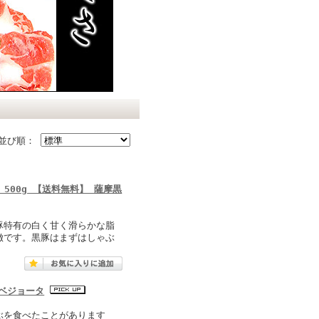
並び順：
500g 【送料無料】 薩摩黒
豚特有の白く甘く滑らかな脂
徴です。黒豚はまずはしゃぶ
 ベジョータ
ぶを食べたことがあります