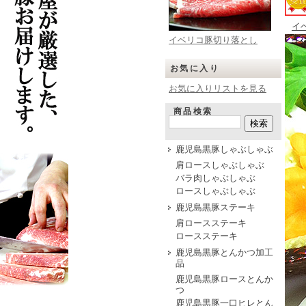
イ
イベリコ豚切り落とし
お気に入り
お気に入りリストを見る
商品検索
鹿児島黒豚しゃぶしゃぶ
肩ロースしゃぶしゃぶ
バラ肉しゃぶしゃぶ
ロースしゃぶしゃぶ
鹿児島黒豚ステーキ
肩ロースステーキ
ロースステーキ
鹿児島黒豚とんかつ加工
品
鹿児島黒豚ロースとんか
つ
鹿児島黒豚一口ヒレとん