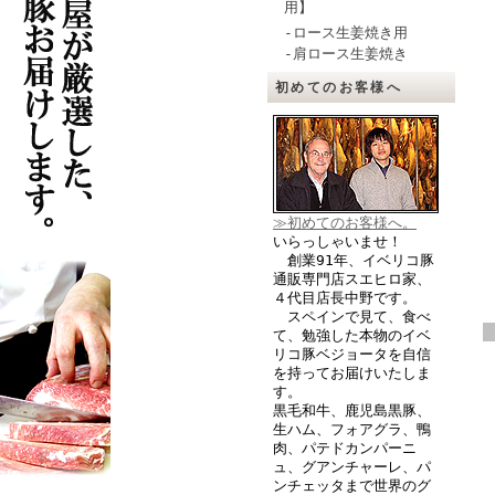
用】
-ロース生姜焼き用
-肩ロース生姜焼き
初めてのお客様へ
≫初めてのお客様へ。
いらっしゃいませ！
創業91年、イベリコ豚
通販専門店スエヒロ家、
４代目店長中野です。
スペインで見て、食べ
て、勉強した本物のイベ
リコ豚ベジョータを自信
を持ってお届けいたしま
す。
黒毛和牛、鹿児島黒豚、
生ハム、フォアグラ、鴨
肉、パテドカンパーニ
ュ、グアンチャーレ、パ
ンチェッタまで世界のグ