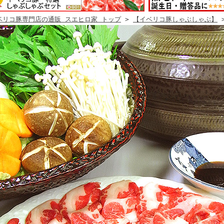
ベリコ豚専門店の通販 スエヒロ家 トップ
>
【イベリコ豚しゃぶしゃぶ】
>