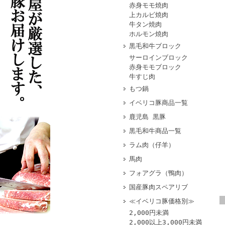
赤身モモ焼肉
上カルビ焼肉
牛タン焼肉
ホルモン焼肉
黒毛和牛ブロック
サーロインブロック
赤身モモブロック
牛すじ肉
もつ鍋
イベリコ豚商品一覧
鹿児島 黒豚
黒毛和牛商品一覧
ラム肉（仔羊）
馬肉
フォアグラ（鴨肉）
国産豚肉スペアリブ
≪イベリコ豚価格別≫
2,000円未満
2,000以上3,000円未満