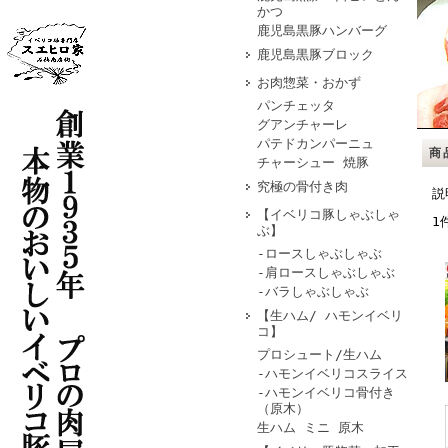
かつ
鹿児島黒豚ハンバーグ
鹿児島黒豚ブロック
お肉惣菜・おかず
パンチェッタ
グアンチャーレ
パテドカンパーニュ
商
チャーシュー 焼豚
究極の骨付き肉
説
【イベリコ豚しゃぶしゃ
1
ぶ】
-ロースしゃぶしゃぶ
-肩ロースしゃぶしゃぶ
-バラしゃぶしゃぶ
【生ハム/ ハモンイベリ
コ】
プロシュート/生ハム
-ハモンイベリコスライス
-ハモンイベリコ骨付き
（原木）
生ハム ミニ 原木