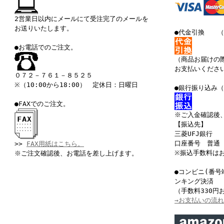
2営業日以内にメールにて受注完了のメールを
お送りいたします。
●代金引換 （
●お電話でのご注文。
（商品お届けの
お支払いくださ
０７２－７６１－８５２５
※（10:00から18:00） 定休日：日曜日
●銀行振り込み
●FAXでのご注文。
※ご入金確認後
【振込先】
三菱UFJ銀行
口座番号 普通 
>>
FAX用紙はこちら。
※振込手数料は
※ご注文確認後、お電話を差し上げます。
●コンビニ(番号
ンキング決済
（手数料330円
→お支払いの流