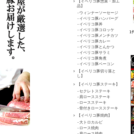
【イベリコ豚惣菜・加工
品】
-ウィンナーソーセージ
-イベリコ豚ハンバーグ
-イベリコ豚丼
-イベリコ豚コロッケ
1
-イベリコ豚メンチカツ
-イベリコ豚カレー
-イベリコ豚とんかつ
‐イベリコ豚サラミ
-イベリコ豚角煮
-イベリコ豚ベーコン
【イベリコ豚切り落と
し】
【イベリコ豚ステーキ】
-セクレトステーキ
-肩ロースステーキ
-ロースステーキ
-骨付きロースステーキ
【イベリコ豚焼肉】
-大トロカルビ
-ロース焼肉
-肩ロース焼肉