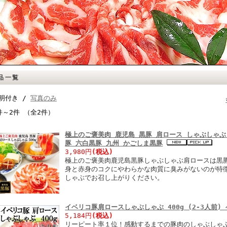
品一覧
明付き /
写真のみ
件～2件 （全2件）
極上のご褒美肉 鹿児島 黒豚 肩ロース しゃぶしゃぶ 
豚 六白黒豚 九州 かごしま黒豚
3,980円
(税込)
極上のご褒美肉鹿児島黒豚しゃぶしゃぶ肩ロースは黒
身と赤身のコクにやわらかな肉質に臭みがないのが特
しゃぶでお召し上がりください。
イベリコ豚肩ロースしゃぶしゃぶ 400g (2-3人前)
5,184円
(税込)
リーピート率１位！感動するまでの豚肉のしゃぶしゃ