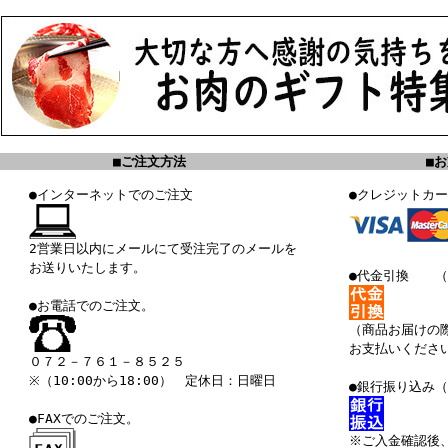
■ご注文方法
■
●インターネットでのご注文
●クレジットカ
2営業日以内にメールにて受注完了のメールを
お送りいたします。
●代金引換 （
●お電話でのご注文。
（商品お届けの
お支払いくださ
０７２－７６１－８５２５
※（10:00から18:00） 定休日：日曜日
●銀行振り込み
●FAXでのご注文。
※ご入金確認後