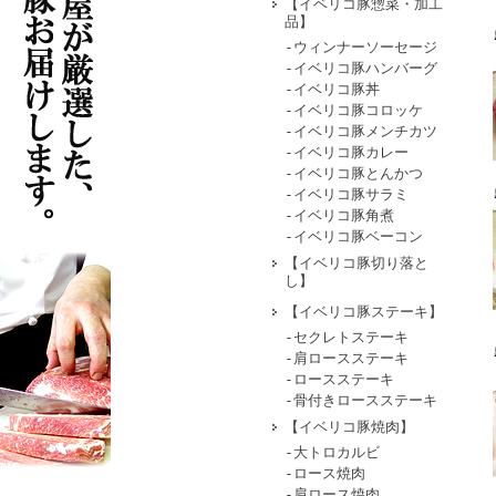
【イベリコ豚惣菜・加工
品】
-ウィンナーソーセージ
-イベリコ豚ハンバーグ
-イベリコ豚丼
-イベリコ豚コロッケ
-イベリコ豚メンチカツ
-イベリコ豚カレー
-イベリコ豚とんかつ
‐イベリコ豚サラミ
-イベリコ豚角煮
-イベリコ豚ベーコン
【イベリコ豚切り落と
し】
【イベリコ豚ステーキ】
-セクレトステーキ
-肩ロースステーキ
-ロースステーキ
-骨付きロースステーキ
【イベリコ豚焼肉】
-大トロカルビ
-ロース焼肉
-肩ロース焼肉