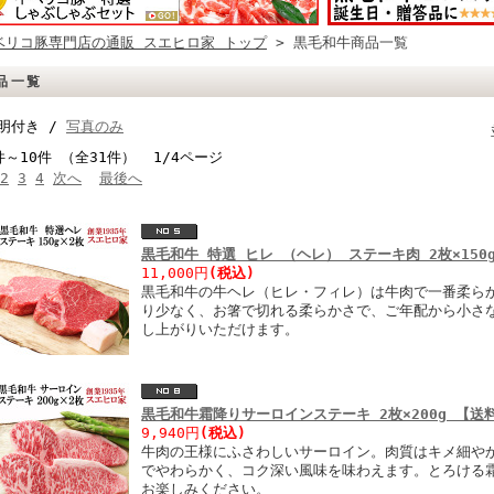
ベリコ豚専門店の通販 スエヒロ家 トップ
> 黒毛和牛商品一覧
品一覧
明付き /
写真のみ
件～10件 （全31件） 1/4ページ
2
3
4
次へ
最後へ
黒毛和牛 特選 ヒレ （ヘレ） ステーキ肉 2枚×150
11,000円
(税込)
黒毛和牛の牛ヘレ（ヒレ・フィレ）は牛肉で一番柔ら
り少なく、お箸で切れる柔らかさで、ご年配から小さ
し上がりいただけます。
黒毛和牛霜降りサーロインステーキ 2枚×200g 【送
9,940円
(税込)
牛肉の王様にふさわしいサーロイン。肉質はキメ細や
でやわらかく、コク深い風味を味わえます。とろける
お楽しみください。