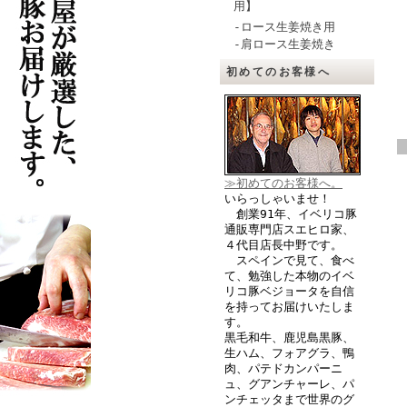
用】
-ロース生姜焼き用
-肩ロース生姜焼き
初めてのお客様へ
≫初めてのお客様へ。
いらっしゃいませ！
創業91年、イベリコ豚
通販専門店スエヒロ家、
４代目店長中野です。
スペインで見て、食べ
て、勉強した本物のイベ
リコ豚ベジョータを自信
を持ってお届けいたしま
す。
黒毛和牛、鹿児島黒豚、
生ハム、フォアグラ、鴨
肉、パテドカンパーニ
ュ、グアンチャーレ、パ
ンチェッタまで世界のグ