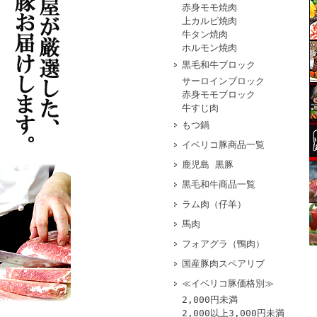
赤身モモ焼肉
上カルビ焼肉
牛タン焼肉
ホルモン焼肉
黒毛和牛ブロック
サーロインブロック
赤身モモブロック
牛すじ肉
もつ鍋
イベリコ豚商品一覧
鹿児島 黒豚
黒毛和牛商品一覧
ラム肉（仔羊）
馬肉
フォアグラ（鴨肉）
国産豚肉スペアリブ
≪イベリコ豚価格別≫
2,000円未満
2,000以上3,000円未満