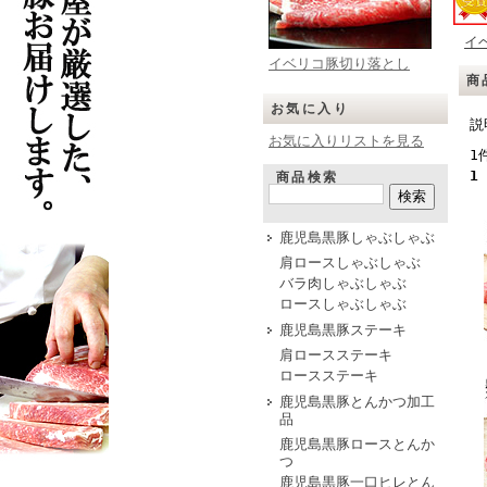
イ
イベリコ豚切り落とし
商
お気に入り
説
お気に入りリストを見る
1
1
商品検索
鹿児島黒豚しゃぶしゃぶ
肩ロースしゃぶしゃぶ
バラ肉しゃぶしゃぶ
ロースしゃぶしゃぶ
鹿児島黒豚ステーキ
肩ロースステーキ
ロースステーキ
鹿児島黒豚とんかつ加工
品
鹿児島黒豚ロースとんか
つ
鹿児島黒豚一口ヒレとん