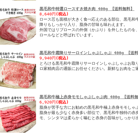
黒毛和牛特選ロースすき焼き肉 400g 【送料無料】
8,640円
(税込)
ロース芯も面積が大きく食べ応えのある部位、黒毛和
降りもしっかり入り、脂身の甘味も味わえます。
外国ではリブロースの外側（かぶり）を外したものを
ロールなどと呼ばれています。
黒毛和牛霜降りサーロインしゃぶしゃぶ 400g 【送
9,940円
(税込)
とろける黒毛和牛霜降りサーロインしゃぶしゃぶお取り
ロ家精肉店の通販にお任せください。新鮮なお肉をご
黒毛和牛極上赤身モモしゃぶしゃぶ肉 400g 【送料
6,920円
(税込)
脂身が苦手な方にお勧めの黒毛和牛極上赤身モモしゃ
脂身が最も少なく赤身多い部位で、黒毛和牛独特の赤
モ、シンタマは柔らかく噛むと赤身の旨味がしっかり