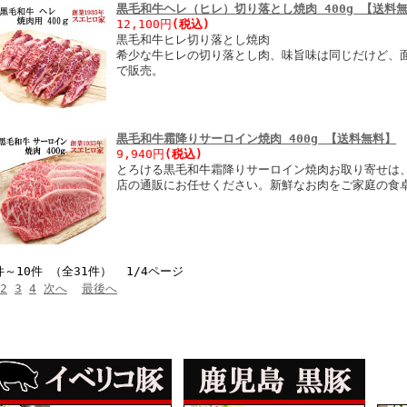
黒毛和牛ヘレ（ヒレ）切り落とし焼肉 400g 【送料
12,100円
(税込)
黒毛和牛ヒレ切り落とし焼肉
希少な牛ヒレの切り落とし肉、味旨味は同じだけど、
で販売。
黒毛和牛霜降りサーロイン焼肉 400g 【送料無料】
9,940円
(税込)
とろける黒毛和牛霜降りサーロイン焼肉お取り寄せは、
店の通販にお任せください。新鮮なお肉をご家庭の食
件～10件 （全31件） 1/4ページ
2
3
4
次へ
最後へ