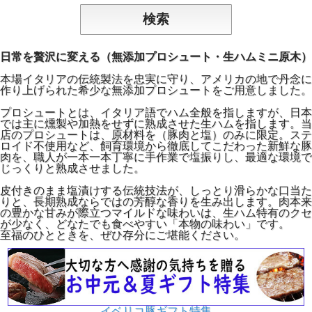
日常を贅沢に変える（無添加プロシュート・生ハムミニ原木）
本場イタリアの伝統製法を忠実に守り、アメリカの地で丹念に
作り上げられた希少な無添加プロシュートをご用意しました。
プロシュートとは、イタリア語でハム全般を指しますが、日本
では主に燻製や加熱をせずに熟成させた生ハムを指します。当
店のプロシュートは、原材料を（豚肉と塩）のみに限定。ステ
ロイド不使用など、飼育環境から徹底してこだわった新鮮な豚
肉を、職人が一本一本丁寧に手作業で塩振りし、最適な環境で
じっくりと熟成させました。
皮付きのまま塩漬けする伝統技法が、しっとり滑らかな口当た
りと、長期熟成ならではの芳醇な香りを生み出します。肉本来
の豊かな甘みが際立つマイルドな味わいは、生ハム特有のクセ
が少なく、どなたでも食べやすい「本物の味わい」です。
至福のひとときを、ぜひ存分にご堪能ください。
イベリコ豚ギフト特集