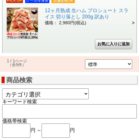
PICK UP
クール冷凍便
店舗受取OK
12ヶ月熟成 生ハム プロシュート スラ
イス 切り落とし 200g 訳あり
価格： 2,980円(税込)
1 / 1ページ
（全5件）
商品検索
キーワード検索
価格帯検索
円 ～
円