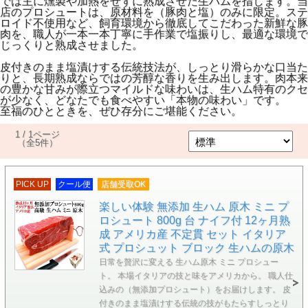
では主に燻製や加熱をせずに熟成させた生ハムを指します。当
店のプロシュートは、原材料を（豚肉と塩）のみに限定。ステ
ロイド不使用など、飼育環境から徹底してこだわった新鮮な豚
肉を、職人が一本一本丁寧に手作業で塩振りし、最適な環境で
じっくりと熟成させました。
皮付きのまま塩漬けする伝統技法が、しっとり滑らかな口当た
りと、長期熟成ならではの芳醇な香りを生み出します。肉本来
の豊かな甘みが際立つマイルドな味わいは、生ハム特有のクセ
が少なく、どなたでも食べやすい「本物の味わい」です。
至福のひとときを、ぜひ存分にご堪能ください。
1 / 1ページ
（全5件）
PICK UP
クール便
店舗受取OK
楽しい体験 無添加 生ハム 原木 ミニ プ
ロシュート 800g 台 ナイフ付 12ヶ月熟
成 アメリカ産 不定貫 セット イタリア
式 プロシュット ブロック 生ハムの原木
日常を贅沢に変える 生ハム原木 ミニ プロシュー
ト。 本場イタリアの技と味をアメリカから。 職人仕
込みの（無添加プロシュート）をお届けします。 皮
付きのまま塩漬けする伝統の技がもたらすしっとり