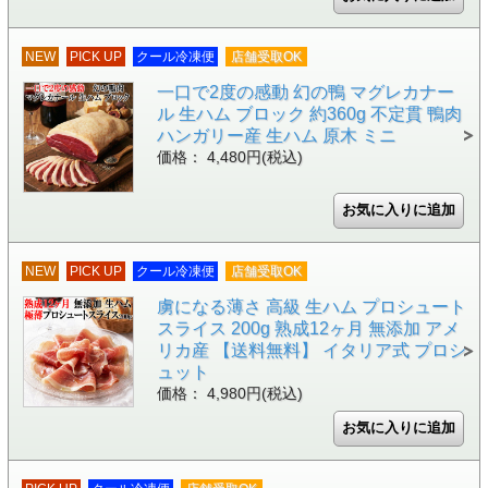
NEW
PICK UP
クール冷凍便
店舗受取OK
一口で2度の感動 幻の鴨 マグレカナー
ル 生ハム ブロック 約360g 不定貫 鴨肉
ハンガリー産 生ハム 原木 ミニ
価格： 4,480円(税込)
NEW
PICK UP
クール冷凍便
店舗受取OK
虜になる薄さ 高級 生ハム プロシュート
スライス 200g 熟成12ヶ月 無添加 アメ
リカ産 【送料無料】 イタリア式 プロシ
ュット
価格： 4,980円(税込)