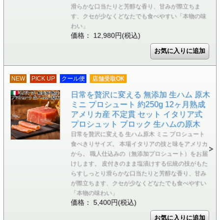
滑らかな口当たりと芳醇な香り、甘みが際立ちま
す、クセが少なくどなたでも食べやすい「本物の味
わい」
価格： 12,980円(税込)
NEW
PICK UP
クール便
店舗受取OK
日常を贅沢に変える 無添加 生ハム 原木
ミニ プロシュート 約250g 12ヶ月熟成
アメリカ産 不定貫 セット イタリア式
プロシュット ブロック 生ハムの原木
日常を贅沢に変える 生ハム原木 ミニ プロシュート
食べきりサイズ。 本場イタリアの技と味をアメリカ
から。 職人仕込みの（無添加プロシュート）をお届
けします。 皮付きのまま塩漬けする伝統の技がもた
らすしっとり滑らかな口当たりと芳醇な香り、甘み
が際立ちます、クセが少なくどなたでも食べやすい
「本物の味わい」
価格： 5,400円(税込)