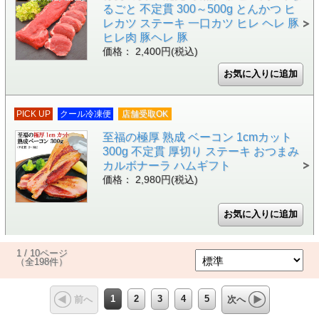
るごと 不定貫 300～500g とんかつ ヒ
レカツ ステーキ 一口カツ ヒレ ヘレ 豚
ヒレ肉 豚ヘレ 豚
価格： 2,400円(税込)
PICK UP
クール冷凍便
店舗受取OK
至福の極厚 熟成 ベーコン 1cmカット
300g 不定貫 厚切り ステーキ おつまみ
カルボナーラ ハムギフト
価格： 2,980円(税込)
1 / 10ページ
（全198件）
1
2
3
4
5
前へ
次へ