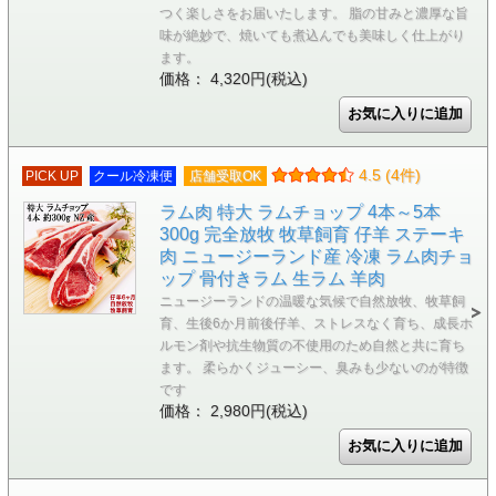
つく楽しさをお届いたします。 脂の甘みと濃厚な旨
味が絶妙で、焼いても煮込んでも美味しく仕上がり
ます。
価格： 4,320円(税込)
4.5 (4件)
PICK UP
クール冷凍便
店舗受取OK
ラム肉 特大 ラムチョップ 4本～5本
300g 完全放牧 牧草飼育 仔羊 ステーキ
肉 ニュージーランド産 冷凍 ラム肉チョ
ップ 骨付きラム 生ラム 羊肉
ニュージーランドの温暖な気候で自然放牧、牧草飼
育、生後6か月前後仔羊、ストレスなく育ち、成長ホ
ルモン剤や抗生物質の不使用のため自然と共に育ち
ます。 柔らかくジューシー、臭みも少ないのが特徴
です
価格： 2,980円(税込)