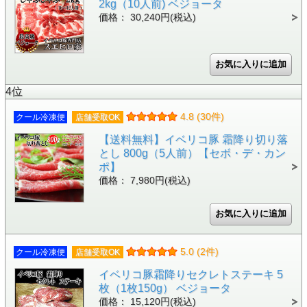
2kg（10人前) ベジョータ
価格： 30,240円(税込)
4位
4.8 (30件)
クール冷凍便
店舗受取OK
【送料無料】イベリコ豚 霜降り切り落
とし 800g（5人前）【セボ・デ・カン
ポ】
価格： 7,980円(税込)
5.0 (2件)
クール冷凍便
店舗受取OK
イベリコ豚霜降りセクレトステーキ 5
枚（1枚150g） ベジョータ
価格： 15,120円(税込)