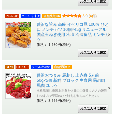
5.0 (4件)
PICK UP
クール冷凍便
店舗受取OK
贅沢な旨み 高級 イベリコ豚 100％ ひと
口 メンチカツ 10個×45g リニューアル
国産玉ねぎ使用 冷凍 冷凍食品 ミンチカ
ツ
価格： 1,980円(税込)
NEW
PICK UP
クール冷凍便
店舗受取OK
贅沢おつまみ 馬刺し 上赤身 5人前
50g×5個 新鮮 ブロック 生食用 馬の肉
馬肉 ユッケ
本格馬刺し厳選上赤身を休日のご褒美に大人の贅沢
おつまみで至福のひと時をお楽しみください。
価格： 3,999円(税込)