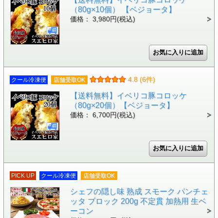
（80g×10個） 【ベジョータ】
価格： 3,980円(税込)
4.8 (6件)
クール冷凍便
店舗受取OK
【送料無料】イベリコ豚コロッケ
（80g×20個）【ベジョータ】
価格： 6,700円(税込)
PICK UP
クール冷凍便
店舗受取OK
シェフの隠し味 熟成 スモーク パンチェ
ッタ ブロック 200g 不定貫 加熱用 生ベ
ーコン