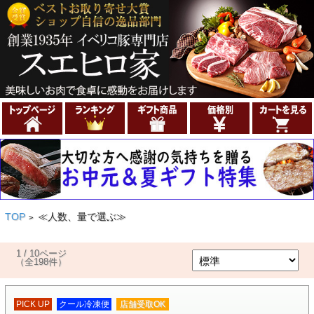
TOP
≪人数、量で選ぶ≫
>
1 / 10ページ
（全198件）
PICK UP
クール冷凍便
店舗受取OK