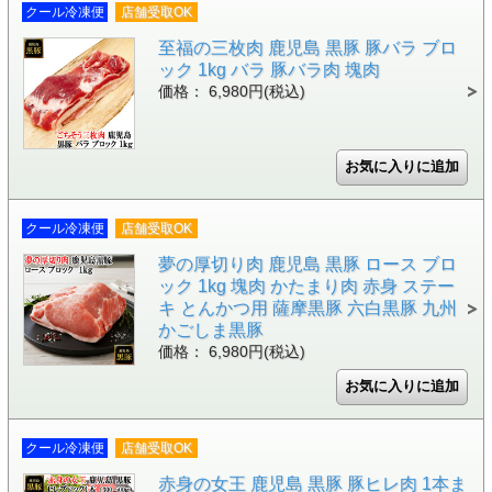
クール冷凍便
店舗受取OK
至福の三枚肉 鹿児島 黒豚 豚バラ ブロ
ック 1kg バラ 豚バラ肉 塊肉
価格： 6,980円(税込)
クール冷凍便
店舗受取OK
夢の厚切り肉 鹿児島 黒豚 ロース ブロ
ック 1kg 塊肉 かたまり肉 赤身 ステー
キ とんかつ用 薩摩黒豚 六白黒豚 九州
かごしま黒豚
価格： 6,980円(税込)
クール冷凍便
店舗受取OK
赤身の女王 鹿児島 黒豚 豚ヒレ肉 1本ま