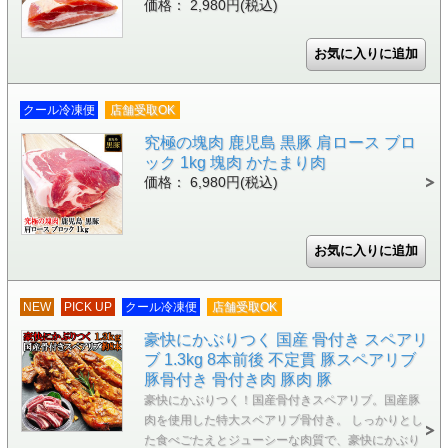
価格： 2,980円(税込)
クール冷凍便
店舗受取OK
究極の塊肉 鹿児島 黒豚 肩ロース ブロ
ック 1kg 塊肉 かたまり肉
価格： 6,980円(税込)
NEW
PICK UP
クール冷凍便
店舗受取OK
豪快にかぶりつく 国産 骨付き スペアリ
ブ 1.3kg 8本前後 不定貫 豚スペアリブ
豚骨付き 骨付き肉 豚肉 豚
豪快にかぶりつく！国産骨付きスペアリブ。国産豚
肉を使用した特大スペアリブ骨付き。 しっかりとし
た食べごたえとジューシーな肉質で、豪快にかぶり