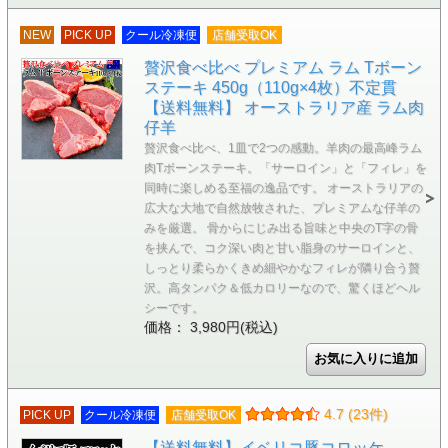
NEW
PICK UP
クール冷凍便
店舗受取OK
贅沢食べ比べ プレミアム ラム Tボーン
ステーキ 450g（110g×4枚）不定貫
【送料無料】 オーストラリア産 ラム肉
仔羊
贅沢食べ比べ、1皿で2つの感動。羊肉の最高峰ラム
肉Tボーンステーキ。「サーロイン」と「フィレ」を
同時に楽しめる至福の逸品です。 オーストラリアの
広大な大地で自然放牧された、プレミアムな仔羊の
みを厳選。 骨からにじみ出る旨味と中央のT字の骨
を挟んで、コク深い肉と甘い脂身のサーロインと、
しっとり柔らかくきめ細やかなフィレが隣り合う贅
沢。高タンパク＆低カロリーなので、驚くほどヘル
シーです。
価格： 3,980円(税込)
4.7 (23件)
PICK UP
クール冷凍便
店舗受取OK
【送料無料】イベリコ豚コロッケ