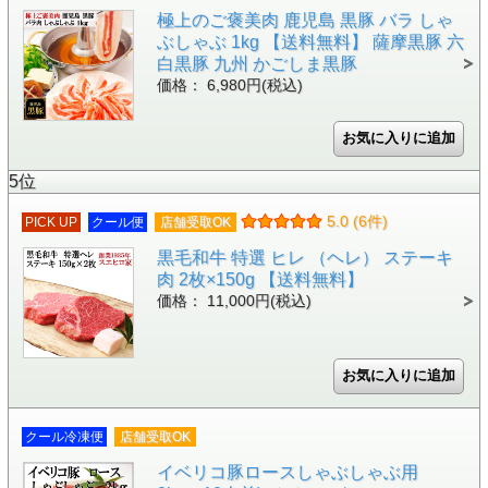
極上のご褒美肉 鹿児島 黒豚 バラ しゃ
ぶしゃぶ 1kg 【送料無料】 薩摩黒豚 六
白黒豚 九州 かごしま黒豚
価格： 6,980円(税込)
5位
5.0 (6件)
PICK UP
クール便
店舗受取OK
黒毛和牛 特選 ヒレ （ヘレ） ステーキ
肉 2枚×150g 【送料無料】
価格： 11,000円(税込)
クール冷凍便
店舗受取OK
イベリコ豚ロースしゃぶしゃぶ用